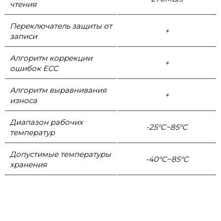
чтения
Переключатель защиты от
+
записи
Алгоритм коррекции
+
ошибок ECC
Алгоритм выравнивания
+
износа
Диапазон рабочих
-25°С~85°С
температур
Допустимые температуры
-40°С~85°С
хранения
info@smartgear.hk